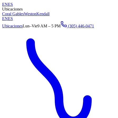
EN
ES
Ubicaciones
Coral Gables
Weston
Kendall
EN
ES
Ubicaciones
Lun–Vie
9 AM – 5 PM
(305) 446-0471