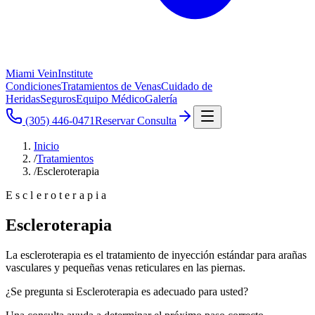
Miami Vein
Institute
Condiciones
Tratamientos de Venas
Cuidado de
Heridas
Seguros
Equipo Médico
Galería
(305) 446-0471
Reservar Consulta
Inicio
/
Tratamientos
/
Escleroterapia
Escleroterapia
Escleroterapia
La escleroterapia es el tratamiento de inyección estándar para arañas
vasculares y pequeñas venas reticulares en las piernas.
¿Se pregunta si
Escleroterapia
es adecuado para usted?