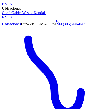
EN
ES
Ubicaciones
Coral Gables
Weston
Kendall
EN
ES
Ubicaciones
Lun–Vie
9 AM – 5 PM
(305) 446-0471