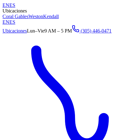
EN
ES
Ubicaciones
Coral Gables
Weston
Kendall
EN
ES
Ubicaciones
Lun–Vie
9 AM – 5 PM
(305) 446-0471