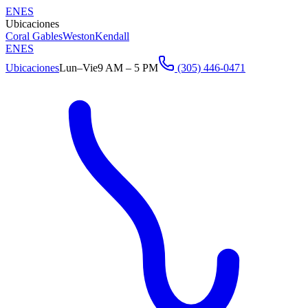
EN
ES
Ubicaciones
Coral Gables
Weston
Kendall
EN
ES
Ubicaciones
Lun–Vie
9 AM – 5 PM
(305) 446-0471